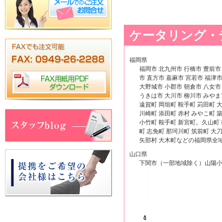
ケータリング・
福岡県
福岡市 北九州市 行橋市 豊前市
市 直方市 嘉麻市 宮若市 福津
大野城市 小郡市 朝倉市 八女市
うきは市 大川市 柳川市 みやま
遠賀町 岡垣町 鞍手町 苅田町 
川崎町 添田町 赤村 みやこ町 
小竹町 鞍手町 新宮町。久山町 
町 志免町 那珂川町 筑前町 大
矢部村 大木町などの福岡県全
山口県
下関市（一部地域除く）山陽小